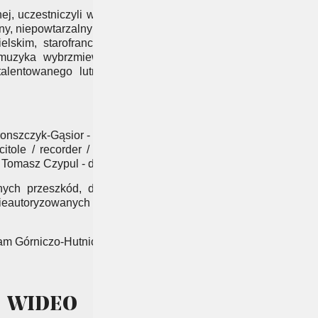
Plik kalendarza .ics
j, uczestniczyli w wielu
ny, niepowtarzalny klimat
lskim, starofrancuskim,
Kalendarz Google
e muzyka wybrzmiewa na
talentowanego lutnika –
Oświadczenie opiekuna
ronszczyk-Gąsior - vocal /
itole / recorder / harp /
le Tomasz Czypul - drums
nych przeszkód, dlatego
 nieautoryzowanych źródeł
ram Górniczo-Hutniczy.
WIDEO