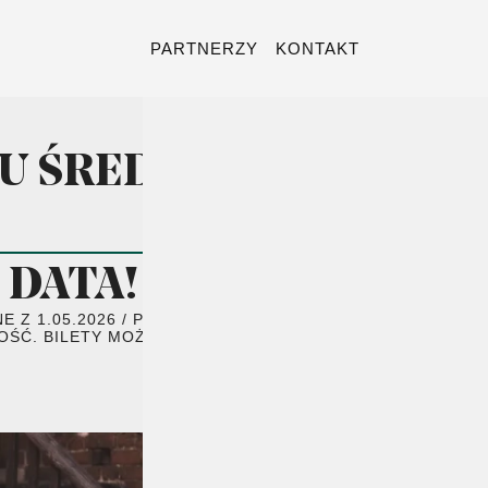
PARTNERZY
KONTAKT
GU ŚREDNIOWIECZA
DATA!
1.05.2026 / PT. NA 4.09.2026 / PT.
ŚĆ. BILETY MOŻNA ZWRÓCIĆ W MIEJSCU ZAKUPU.
4.09.2026 / PT. /