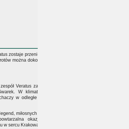
ORGANIZATOR
FUNDACJA ACADEMICA
DODATKOWE
INFORMACJE
tus zostaje przeniesiony
Zwrotów można dokonywać
Wynajmij Lożę VIP
Wydarzenie
espół Veratus zabierze
Gwarek. W klimatycznej
uchaczy w odległe czasy
Veratus
legend, miłosnych pieśni
Veratus
owtarzalna okazja, by
u w sercu Krakowa.