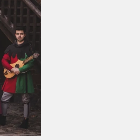
THE DOORS: 18:00
BILETY OD 65ZŁ
Dostępne w partnerskich bileteriach
TicketClub
Eventim
Kolekcjonerskie
eBilet
REGULAMIN
ZOBACZ PLIK .PDF