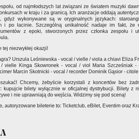
społu, od najmłodszych lat związani ze światem muzyki dawne
konkursach w kraju i za granicą. Ich aranżacje oddają autentycz
, gdyż wykonywane są w oryginalnych językach: staroangie
im i po łacinie. Szczególną unikalność nadaje im fakt, ż
trumentów z epoki, stworzonych przez członka zespołu i u
ula.
 tej niezwykłej okazji!
gra? Urszula Leśniewska - vocal / vielle / viola a chiavi Eliza F
 / vielle Kinga Skowronek - vocal / viol Maria Szcześniak - c
mer Marcin Skotnicki - vocal / recorder Dominik Gąsior - cito
oszukać! Chcemy, żebyście korzystali z koncertów bez żad
kupujcie bilety wyłącznie w oficjalnej dystrybucji. Bilety z
zywe i nie uprawniają do wejścia. Widzimy się pod sceną!
e, autoryzowane bileterie to: Ticketclub, eBilet, Eventim oraz K
IA