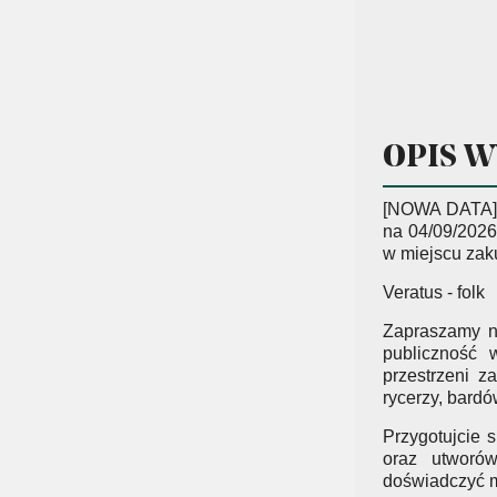
OPIS 
[NOWA DATA] Z
na 04/09/2026
w miejscu zak
Veratus - folk
Zapraszamy n
publiczność 
przestrzeni 
rycerzy, bard
Przygotujcie 
oraz utworów
doświadczyć m