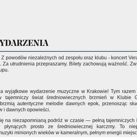
WYDARZENIA
 powodów niezależnych od zespołu oraz klubu - koncert Vera
. Za utrudnienia przepraszamy. Bilety zachowują ważność. 
upu.
a wyjątkowe wydarzenie muzyczne w Krakowie! Tym razem z
w tajemniczy świat średniowiecznych brzmień w Klubie 
zabrzmią autentyczne melodie dawnych epok, przenosząc sł
ów i dawnych opowieści.
się na niezapomnianą podróż w czasie — pełną tajemniczych 
 płynących prosto ze średniowiecznej karczmy. To niep
uzyki minionych wieków w kameralnym, pełnym energii miejsc