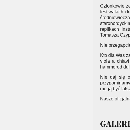
Członkowie ze
festiwalach i 
średniowiecza
staronordyck
replikach ins
Tomasza Czyp
Nie przegapcie
Kto dla Was za
viola a chiavi
hammered dulci
Nie daj się 
przypominamy: 
mogą być fałs
Nasze oficjaln
GALER