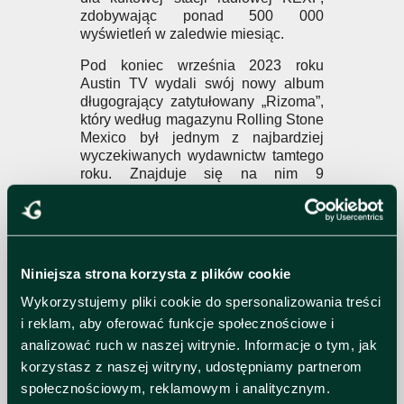
zdobywając ponad 500 000
wyświetleń w zaledwie miesiąc.
Pod koniec września 2023 roku
Austin TV wydali swój nowy album
długogrający zatytułowany „Rizoma”,
który według magazynu Rolling Stone
Mexico był jednym z najbardziej
wyczekiwanych wydawnictw tamtego
roku. Znajduje się na nim 9
instrumentalnych utworów nagranych
w całości na żywo w Estudios
Noviembre w Meksyku.
Transmission Zero - post rock
Niniejsza strona korzysta z plików cookie
Transmission Zero to krakowskie trio,
Wykorzystujemy pliki cookie do spersonalizowania treści
które w 2026 roku wraca z nowym,
i reklam, aby oferować funkcje społecznościowe i
mocniejszymmateriałem. Ich trzeci
analizować ruch w naszej witrynie. Informacje o tym, jak
album, "Yes. And I Would Do It Again"
(premiera 14.04), to zapis ewolucji
korzystasz z naszej witryny, udostępniamy partnerom
zespołu w stronę surowszego i
społecznościowym, reklamowym i analitycznym.
bardziej bezpośredniego brzmienia.