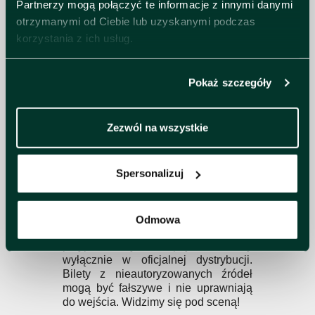
Partnerzy mogą połączyć te informacje z innymi danymi
Dołączenie basisty Bartka
otrzymanymi od Ciebie lub uzyskanymi podczas
Kotlarczyka (Burn The Witch) zbiegło
korzystania z ich usług.
się z decyzją o pójściu w stronę
większej energii i drapieżności, co
nadało nowym kompozycjom
wyraźnego ciężaru. Mimo zmian
Pokaż szczegóły
personalnych tuż przed premierą,
zespół nie przerwał prac nad
wydawnictwem. Z Mateuszem
Zezwól na wszystkie
Wejdmanem (ex-The Duffs) za
bębnami, Transmission Zero domyka
skład i wraca do grania na żywo
Spersonalizuj
jeszcze w 2026 roku.
Nie daj się oszukać! Chcemy,
żebyście korzystali z koncertów bez
Odmowa
żadnych przeszkód, dlatego
przypominamy: kupujcie bilety
wyłącznie w oficjalnej dystrybucji.
Bilety z nieautoryzowanych źródeł
mogą być fałszywe i nie uprawniają
do wejścia. Widzimy się pod sceną!