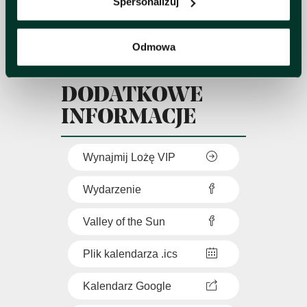
Spersonalizuj
Nasze oficjalne, autoryzowane
bileterie to: Ticketclub, eBilet, Eventim
oraz Kram Górniczo-Hutniczy.
Odmowa
DODATKOWE
INFORMACJE
Wynajmij Lożę VIP
Wydarzenie
Valley of the Sun
Plik kalendarza .ics
Kalendarz Google