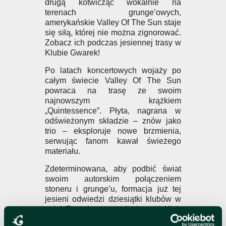
drugą kotwicząc wokalnie na
terenach grunge’owych,
amerykańskie Valley Of The Sun staje
się siłą, której nie można zignorować.
Zobacz ich podczas jesiennej trasy w
Klubie Gwarek!
Po latach koncertowych wojaży po
całym świecie Valley Of The Sun
powraca na trasę ze swoim
najnowszym krążkiem
„Quintessence”. Płyta, nagrana w
odświeżonym składzie – znów jako
trio – eksploruje nowe brzmienia,
serwując fanom kawał świeżego
materiału.
Zdeterminowana, aby podbić świat
swoim autorskim połączeniem
stoneru i grunge’u, formacja już tej
jesieni odwiedzi dziesiątki klubów w
całej Europie, w tym krakowski Klub
Gwarek! Przez ponad 15 lat kariery