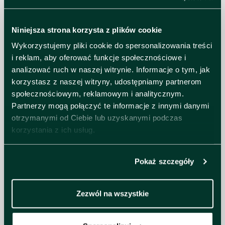
uświetniali sceny zarówno klubów, jak
i festiwali, wśród których wymienić
można m.in. Hellfest, Palp Festival,
Niniejsza strona korzysta z plików cookie
Keep It Low, Motocultor czy
Desertfest.
Wykorzystujemy pliki cookie do spersonalizowania treści
i reklam, aby oferować funkcje społecznościowe i
„Stojąc jedną nogą w stonerze, a
analizować ruch w naszej witrynie. Informacje o tym, jak
drugą kotwicząc wokalnie na
terenach grunge’owych, Valley of the
korzystasz z naszej witryny, udostępniamy partnerom
Sun w żadnym wypadku nie polega
społecznościowym, reklamowym i analitycznym.
tylko na sile przesterów. Wnosi
Partnerzy mogą połączyć te informacje z innymi danymi
również doskonałe wyczucie
otrzymanymi od Ciebie lub uzyskanymi podczas
mrocznego klimatu i melodii” - Metal
korzystania z ich usług.
Hammer
Nie daj się oszukać! ☃️ Chcemy,
żebyście korzystali z koncertów bez
Pokaż szczegóły
żadnych przeszkód, dlatego
przypominamy: kupujcie bilety
wyłącznie w oficjalnej dystrybucji.
Zezwól na wszystkie
Bilety z nieautoryzowanych źródeł
mogą być fałszywe i nie uprawniają
do wejścia. Widzimy się pod sceną!