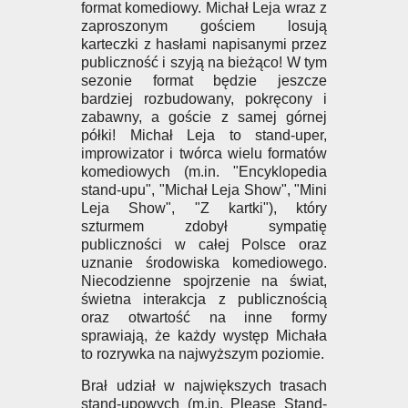
format komediowy. Michał Leja wraz z
zaproszonym gościem losują
karteczki z hasłami napisanymi przez
publiczność i szyją na bieżąco! W tym
sezonie format będzie jeszcze
bardziej rozbudowany, pokręcony i
zabawny, a goście z samej górnej
półki! Michał Leja to stand-uper,
improwizator i twórca wielu formatów
komediowych (m.in. "Encyklopedia
stand-upu", "Michał Leja Show", "Mini
Leja Show", "Z kartki"), który
szturmem zdobył sympatię
publiczności w całej Polsce oraz
uznanie środowiska komediowego.
Niecodzienne spojrzenie na świat,
świetna interakcja z publicznością
oraz otwartość na inne formy
sprawiają, że każdy występ Michała
to rozrywka na najwyższym poziomie.
Brał udział w największych trasach
stand-upowych (m.in. Please Stand-