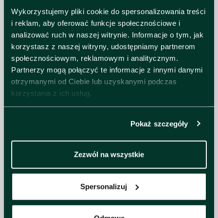
Wydarzenie jest rejestrowane i kupno
Wykorzystujemy pliki cookie do spersonalizowania treści
biletu wiąże się z wyrażeniem zgody
i reklam, aby oferować funkcje społecznościowe i
na nagrywanie głosu i wizerunku
analizować ruch w naszej witrynie. Informacje o tym, jak
Osoby nietrzeźwe i przeszkadzające
korzystasz z naszej witryny, udostępniamy partnerom
będą wypraszane bez możliwości
społecznościowym, reklamowym i analitycznym.
Partnerzy mogą połączyć te informacje z innymi danymi
ubiegania się zwrotu za bilet
otrzymanymi od Ciebie lub uzyskanymi podczas
Handel biletami w celu zysku jest
korzystania z ich usług.
przestępstwem (Art. 133 kw)
Pokaż szczegóły
DODATKOWE
INFORMACJE
Zezwól na wszystkie
Wynajmij Lożę VIP
Spersonalizuj
Wydarzenie