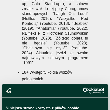
up, Gala Stand-upu), a solowo
zrealizował do tej pory 7 programów
stand-upowych: "Laugh Out Loud"
(Netflix, 2016), "Wszystko Pod
Kontrolą" (Youtube, 2018), "Bezbek"
(2019), "Anatomia" (Youtube, 2022),
RE:fleksje" z Piotrkiem Szumowskim
(Youtube, 2023), "Żółtego dolara tu
nie będzie" (Youtube, 2023),
"Chciałbym się mylić" (Youtube,
2024). Aktualnie jeździ ze swoim
najnowszym solowym programem
"1991".
18+ Występ tylko dla widzów
pełnoletnich
W Klubie jest obowiązkowa szatnia -
4 PLN
Nagrywanie występu w formie audio i
wideo jest zabronione
Niniejsza strona korzysta z plików cookie